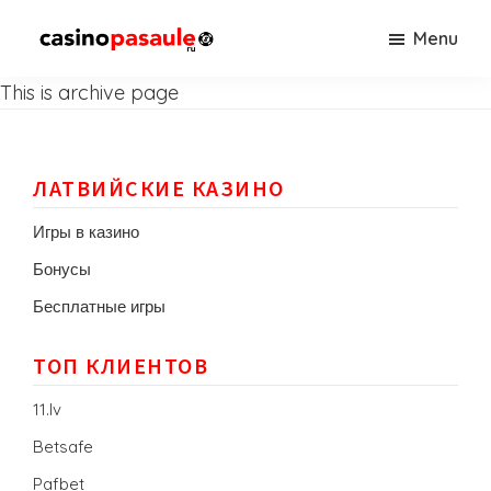
Skip
Skip
Menu
to
to
Russia
Руководство
main
footer
Casinopasaule
This is archive page
по
content
онлайн
казино
Footer
ЛАТВИЙСКИЕ КАЗИНО
в
Латвии
Игры в казино
Бонусы
Бесплатные игры
ТОП КЛИЕНТОВ
11.lv
Betsafe
Pafbet