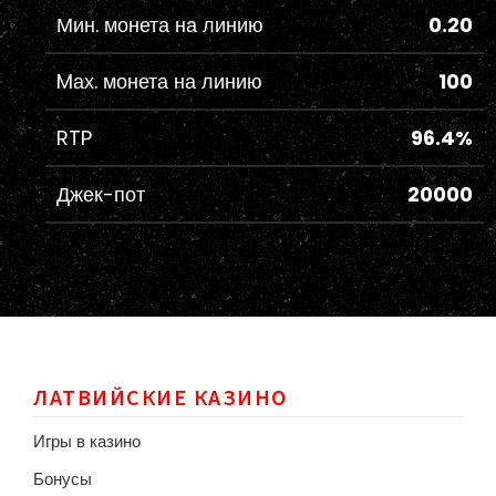
Мин. монета на линию
0.20
Mах. монета на линию
100
RTP
96.4%
Джек-пот
20000
Footer
ЛАТВИЙСКИЕ КАЗИНО
Игры в казино
Бонусы