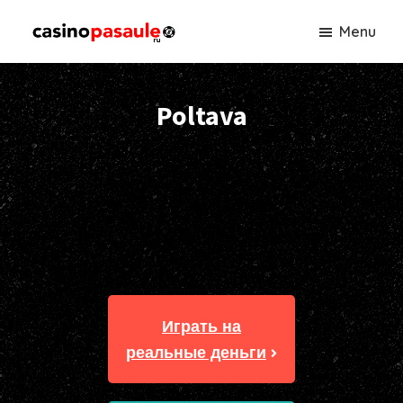
Skip
Skip
Menu
to
to
Russia
Руководство
main
footer
Casinopasaule
по
content
Poltava
онлайн
казино
в
Латвии
Играть на
реальные деньги