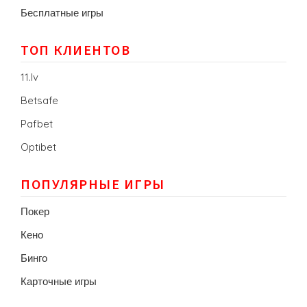
Бесплатные игры
ТОП КЛИЕНТОВ
11.lv
Betsafe
Pafbet
Optibet
ПОПУЛЯРНЫЕ ИГРЫ
Покер
Кено
Бинго
Карточные игры