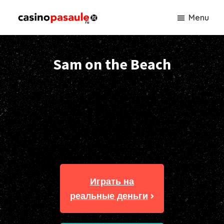
Skip
Skip
Menu
to
to
Russia
Руководство
main
footer
Casinopasaule
по
content
Sam on the Beach
онлайн
казино
в
Латвии
Играть на
реальные деньги