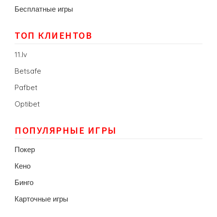
Бесплатные игры
ТОП КЛИЕНТОВ
11.lv
Betsafe
Pafbet
Optibet
ПОПУЛЯРНЫЕ ИГРЫ
Покер
Кено
Бинго
Карточные игры