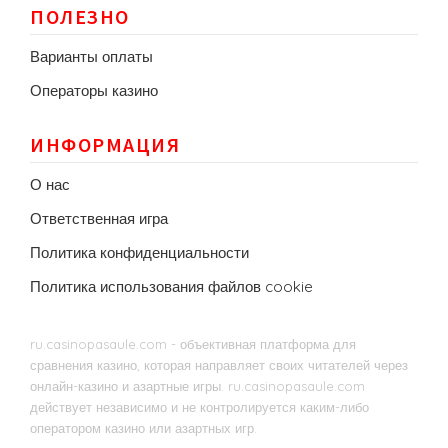
ПОЛЕЗНО
Варианты оплаты
Операторы казино
ИНФОРМАЦИЯ
О нас
Ответственная игра
Политика конфиденциальности
Политика использования файлов cookie
ru.casinopasaule.com - объективная платформа для
сравнения казино, которая направляет своих читателей через
онлайн-казино и азартные игры. ru.casinopasaule.com
действует независимо и не контролируется каким-либо
оператором казино или азартных игр.