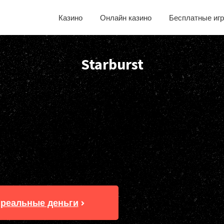
Казино
Онлайн казино
Бесплатные иг
Starburst
 реальные деньги