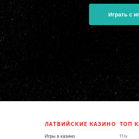
Играть с 
Footer
ЛАТВИЙСКИЕ КАЗИНО
ТОП 
Игры в казино
11.lv