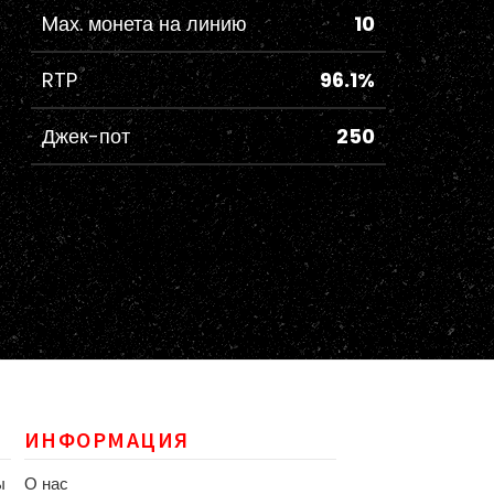
Mах. монета на линию
10
RTP
96.1%
Джек-пот
250
ИНФОРМАЦИЯ
ы
О нас