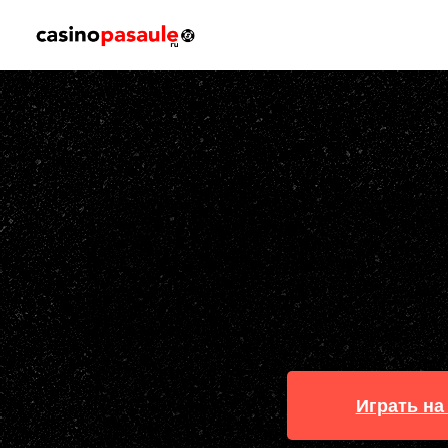
Skip
Skip
Skip
to
to
to
Russia
Руководство
primary
main
footer
Casinopasaule
по
navigation
content
онлайн
казино
в
Латвии
Играть на