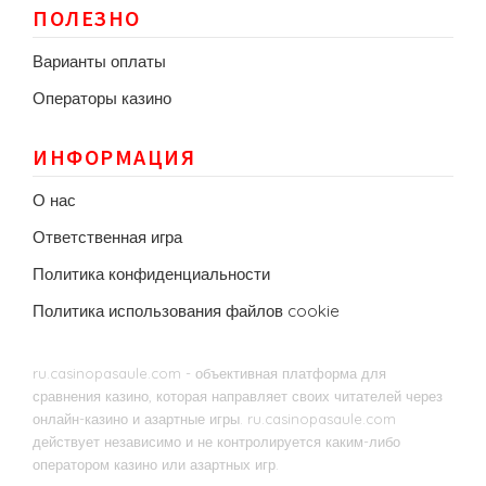
ПОЛЕЗНО
Варианты оплаты
Операторы казино
ИНФОРМАЦИЯ
О нас
Ответственная игра
Политика конфиденциальности
Политика использования файлов cookie
ru.casinopasaule.com - объективная платформа для
сравнения казино, которая направляет своих читателей через
онлайн-казино и азартные игры. ru.casinopasaule.com
действует независимо и не контролируется каким-либо
оператором казино или азартных игр.