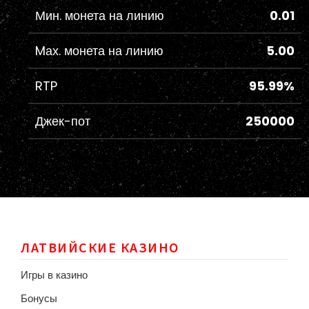
Мин. монета на линию
0.01
Mах. монета на линию
5.00
RTP
95.99%
Джек-пот
250000
Footer
ЛАТВИЙСКИЕ КАЗИНО
Игры в казино
Бонусы