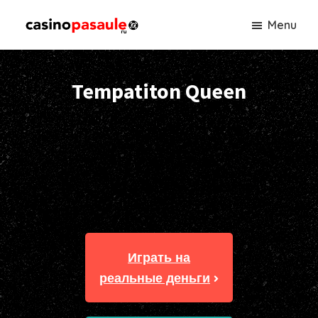
Skip
Skip
Menu
to
to
Russia
Руководство
main
footer
Casinopasaule
по
content
Tempatiton Queen
онлайн
казино
в
Латвии
Играть на
реальные деньги