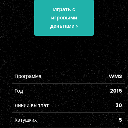
Играть с
игровыми
деньгами
Программа
WMS
Год
2015
Линии выплат
30
Катушкиx
5