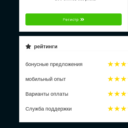
Pегистр
рейтинги
★
★
★
бонусные предложения
★
★
★
мобильный опыт
★
★
★
Варианты оплаты
★
★
★
Служба поддержки