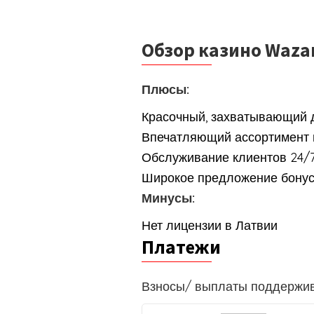
Обзор казино
Waza
Плюсы:
Красочный, захватывающий 
Впечатляющий ассортимент и
Обслуживание клиентов 24/
Широкое предложение бону
Минусы:
Нет лицензии в Латвии
Платежи
Взносы/ выплаты поддержив