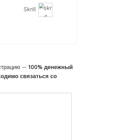
Skrill
истрацию —
100% денежный
одимо связаться со