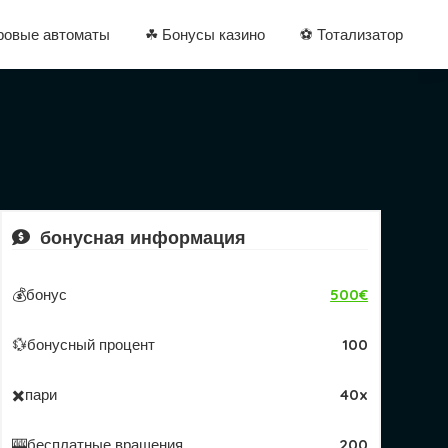
ровые автоматы
☘ Бонусы казино
⚽ Тотализатор
бонусная информация
💰бонус
500€
💱бонусный процент
100
✖️пари
40x
🎰бесплатные вращения
200