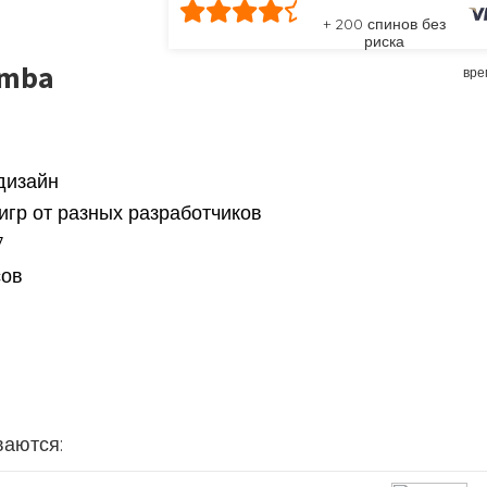
+ 200 спинов без
риска
mba
вре
дизайн
гр от разных разработчиков
7
сов
аются: